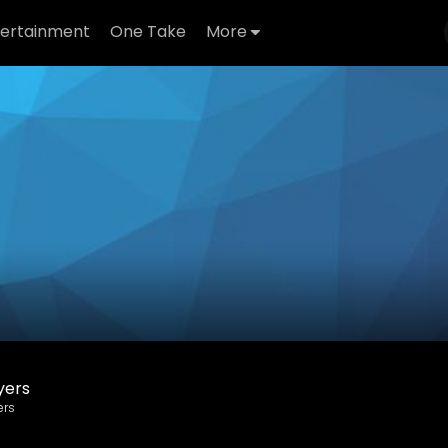
tertainment
One Take
More
yers
ers