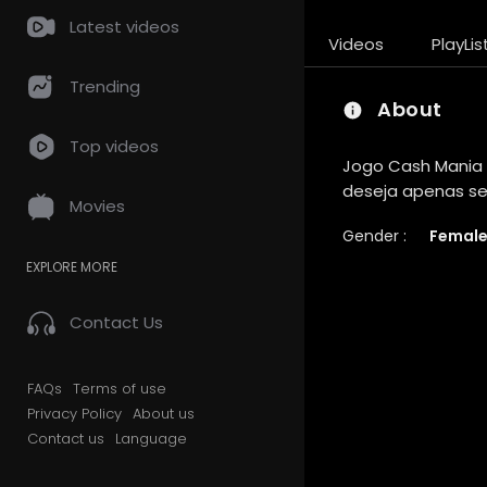
Latest videos
Videos
PlayLis
Trending
About
Top videos
Jogo Cash Mania
deseja apenas se 
Movies
Gender :
Femal
EXPLORE MORE
Contact Us
FAQs
Terms of use
Privacy Policy
About us
Contact us
Language